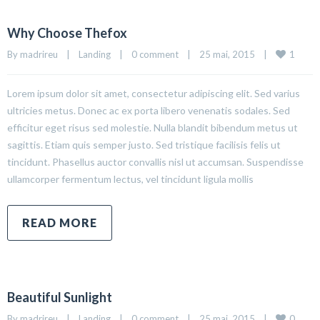
Why Choose Thefox
1
By madrireu    |    
Landing
    |    
0 comment
    |    25 mai, 2015    |    
Lorem ipsum dolor sit amet, consectetur adipiscing elit. Sed varius
ultricies metus. Donec ac ex porta libero venenatis sodales. Sed
efficitur eget risus sed molestie. Nulla blandit bibendum metus ut
sagittis. Etiam quis semper justo. Sed tristique facilisis felis ut
tincidunt. Phasellus auctor convallis nisl ut accumsan. Suspendisse
ullamcorper fermentum lectus, vel tincidunt ligula mollis
READ MORE
Beautiful Sunlight
0
By madrireu    |    
Landing
    |    
0 comment
    |    25 mai, 2015    |    