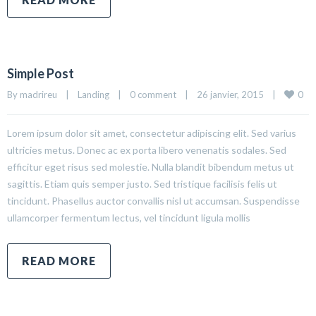
Simple Post
0
By madrireu    |    
Landing
    |    
0 comment
    |    26 janvier, 2015    |    
Lorem ipsum dolor sit amet, consectetur adipiscing elit. Sed varius
ultricies metus. Donec ac ex porta libero venenatis sodales. Sed
efficitur eget risus sed molestie. Nulla blandit bibendum metus ut
sagittis. Etiam quis semper justo. Sed tristique facilisis felis ut
tincidunt. Phasellus auctor convallis nisl ut accumsan. Suspendisse
ullamcorper fermentum lectus, vel tincidunt ligula mollis
READ MORE