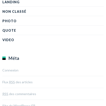
LANDING
NON CLASSÉ
PHOTO
QUOTE
VIDEO
Méta
Connexion
Flux
RSS
des articles
RSS
des commentaires
Site de WordPress-FR