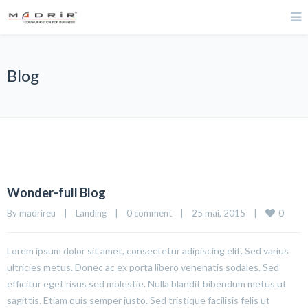
Blog
Wonder-full Blog
0
By madrireu    |    
Landing
    |    
0 comment
    |    25 mai, 2015    |    
Lorem ipsum dolor sit amet, consectetur adipiscing elit. Sed varius
ultricies metus. Donec ac ex porta libero venenatis sodales. Sed
efficitur eget risus sed molestie. Nulla blandit bibendum metus ut
sagittis. Etiam quis semper justo. Sed tristique facilisis felis ut