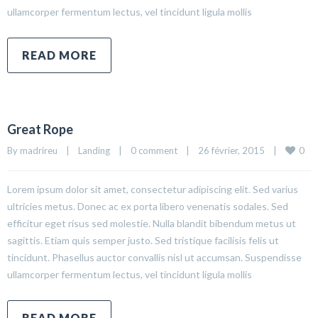
ullamcorper fermentum lectus, vel tincidunt ligula mollis
READ MORE
Great Rope
0
By madrireu    |    
Landing
    |    
0 comment
    |    26 février, 2015    |    
Lorem ipsum dolor sit amet, consectetur adipiscing elit. Sed varius
ultricies metus. Donec ac ex porta libero venenatis sodales. Sed
efficitur eget risus sed molestie. Nulla blandit bibendum metus ut
sagittis. Etiam quis semper justo. Sed tristique facilisis felis ut
tincidunt. Phasellus auctor convallis nisl ut accumsan. Suspendisse
ullamcorper fermentum lectus, vel tincidunt ligula mollis
READ MORE