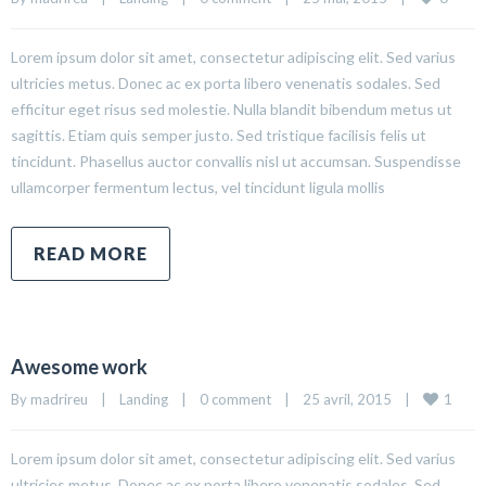
Lorem ipsum dolor sit amet, consectetur adipiscing elit. Sed varius
ultricies metus. Donec ac ex porta libero venenatis sodales. Sed
efficitur eget risus sed molestie. Nulla blandit bibendum metus ut
sagittis. Etiam quis semper justo. Sed tristique facilisis felis ut
tincidunt. Phasellus auctor convallis nisl ut accumsan. Suspendisse
ullamcorper fermentum lectus, vel tincidunt ligula mollis
READ MORE
Awesome work
1
By madrireu    |    
Landing
    |    
0 comment
    |    25 avril, 2015    |    
Lorem ipsum dolor sit amet, consectetur adipiscing elit. Sed varius
ultricies metus. Donec ac ex porta libero venenatis sodales. Sed