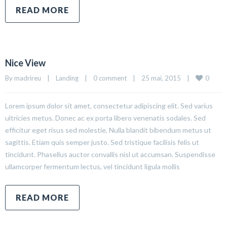
READ MORE
Nice View
0
By madrireu    |    
Landing
    |    
0 comment
    |    25 mai, 2015    |    
Lorem ipsum dolor sit amet, consectetur adipiscing elit. Sed varius
ultricies metus. Donec ac ex porta libero venenatis sodales. Sed
efficitur eget risus sed molestie. Nulla blandit bibendum metus ut
sagittis. Etiam quis semper justo. Sed tristique facilisis felis ut
tincidunt. Phasellus auctor convallis nisl ut accumsan. Suspendisse
ullamcorper fermentum lectus, vel tincidunt ligula mollis
READ MORE